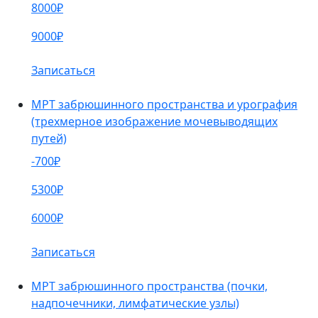
8000₽
9000₽
Записаться
МРТ забрюшинного пространства и урография
(трехмерное изображение мочевыводящих
путей)
-700₽
5300₽
6000₽
Записаться
МРТ забрюшинного пространства (почки,
надпочечники, лимфатические узлы)