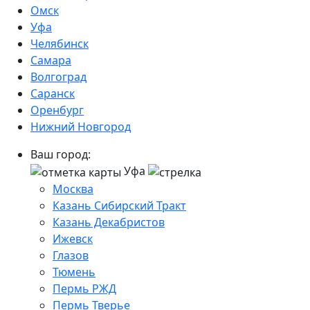
Омск
Уфа
Челябинск
Самара
Волгоград
Саранск
Оренбург
Нижний Новгород
Ваш город:
Уфа
Москва
Казань Сибирский Тракт
Казань Декабристов
Ижевск
Глазов
Тюмень
Пермь РЖД
Пермь Тверье