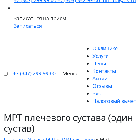
+7 (347) 299-99-00
+7 (905) 352-99-00
mrt.ufa@bk.ru
Записаться на прием:
Записаться
О клинике
Услуги
Цены
Контакты
+7 (347) 299-99-00
Меню
Акции
Отзывы
Блог
Налоговый вычет
МРТ плечевого сустава (один
сустав)
Главная
»
Услуги МРТ
»
МРТ суставов
»
МРТ