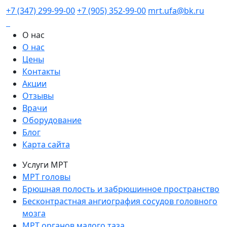
+7 (347) 299-99-00
+7 (905) 352-99-00
mrt.ufa@bk.ru
О нас
О нас
Цены
Контакты
Акции
Отзывы
Врачи
Оборудование
Блог
Карта сайта
Услуги МРТ
МРТ головы
Брюшная полость и забрюшинное пространство
Бесконтрастная ангиография сосудов головного
мозга
МРТ органов малого таза